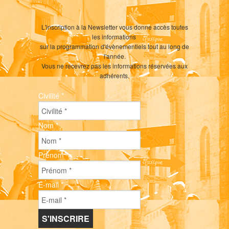
L'inscription à la Newsletter vous donne accès toutes
les informations
sur la programmation d'évènementiels tout au long de
l'année.
Vous ne recevrez pas les informations réservées aux
adhérents.
Civilité
*
Nom
*
Prénom
*
E-mail
*