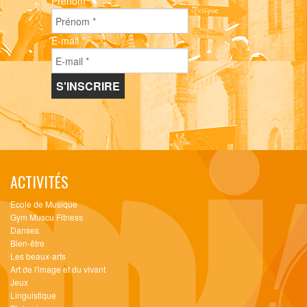
Prénom
*
E-mail
*
ACTIVITÉS
Ecole de Musique
Gym Muscu Fitness
Danses
Bien-être
Les beaux-arts
Art de l'image et du vivant
Jeux
Linguistique