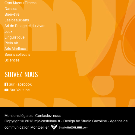
Gym Muscu Fitness
Danses
Bien-être
Les beaux-arts
Art de l'image et du vivant
Jeux
Linguistique
Plein air
Arts Martiaux
Sports collectifs
Sciences
SUIVEZ-NOUS
Sur Facebook
Sur Youtube
Mentions légales
|
Contactez-nous
Copyright © 2018 mjc-castelnau.fr - Design by Studio Gazoline - Agence de
communication Montpellier