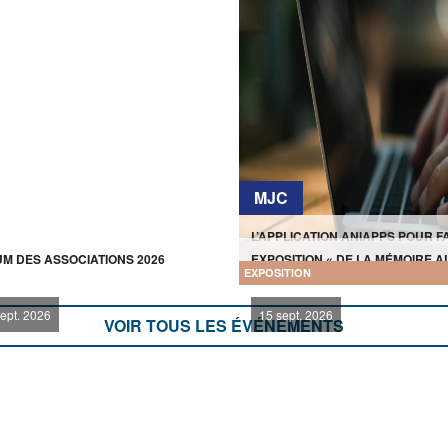
MJC
L’APPLICATION ANIAPPS POUR FA
M DES ASSOCIATIONS 2026
EXPOSITION « DE LA MÉMOIRE A
EXPOSITION
GESTE »
ept. 2026
15 sept. 2026
VOIR TOUS LES ÉVÉNEMENTS