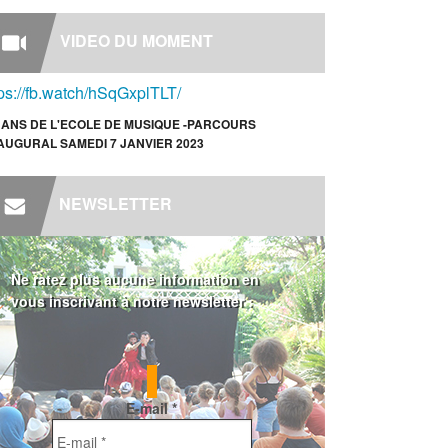
VIDEO DU MOMENT
tps://fb.watch/hSqGxplTLT/
 ANS DE L'ECOLE DE MUSIQUE -PARCOURS
AUGURAL SAMEDI 7 JANVIER 2023
NEWSLETTER
Ne ratez plus aucune information en
vous inscrivant à notre newsletter :
E-mail
*