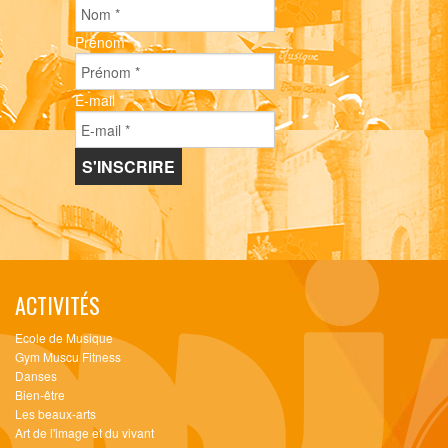
Prénom
*
E-mail
*
ACTIVITÉS
Ecole de Musique
Gym Muscu Fitness
Danses
Bien-être
Les beaux-arts
Art de l'image et du vivant