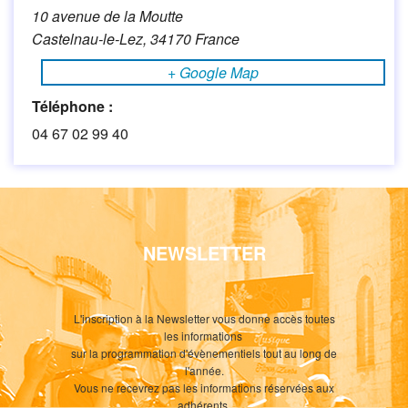
10 avenue de la Moutte
Castelnau-le-Lez
,
34170
France
+ Google Map
Téléphone :
04 67 02 99 40
NEWSLETTER
L'inscription à la Newsletter vous donne accès toutes
les informations
sur la programmation d'évènementiels tout au long de
l'année.
Vous ne recevrez pas les informations réservées aux
adhérents.