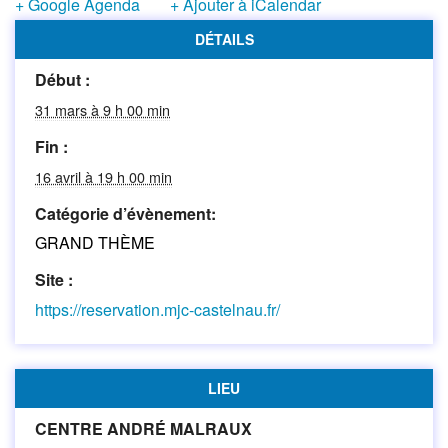
+ Google Agenda
+ Ajouter à iCalendar
DÉTAILS
Début :
31 mars à 9 h 00 min
Fin :
16 avril à 19 h 00 min
Catégorie d’évènement:
GRAND THÈME
Site :
https://reservation.mjc-castelnau.fr/
LIEU
CENTRE ANDRÉ MALRAUX