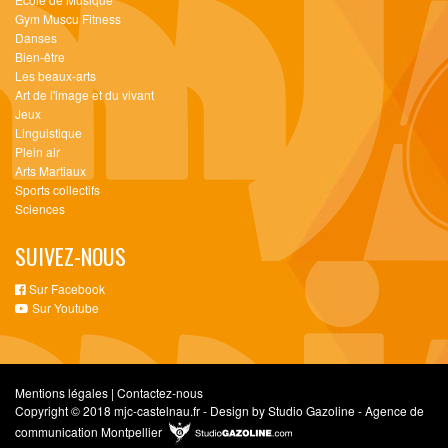
Gym Muscu Fitness
Danses
Bien-être
Les beaux-arts
Art de l'image et du vivant
Jeux
Linguistique
Plein air
Arts Martiaux
Sports collectifs
Sciences
SUIVEZ-NOUS
Sur Facebook
Sur Youtube
Mentions légales
|
Contactez-nous
Copyright © 2018 mjc-castelnau.fr - Design by Studio Gazoline - Agence de
communication Montpellier