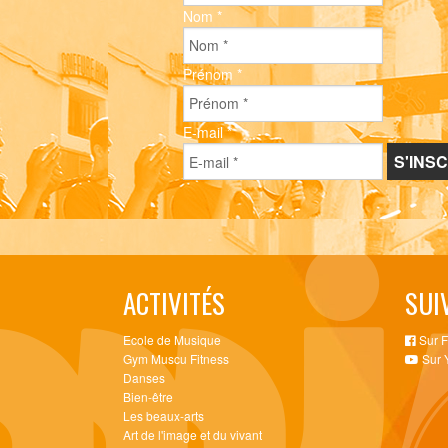
Nom
*
Prénom
*
E-mail
*
ACTIVITÉS
SUI
Ecole de Musique
Sur 
Gym Muscu Fitness
Sur 
Danses
Bien-être
Les beaux-arts
Art de l'image et du vivant