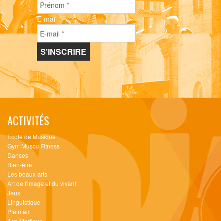
E-mail
*
ACTIVITÉS
Ecole de Musique
Gym Muscu Fitness
Danses
Bien-être
Les beaux-arts
Art de l'image et du vivant
Jeux
Linguistique
Plein air
Arts Martiaux