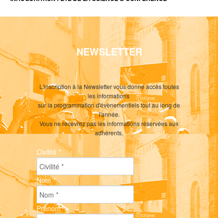
NEWSLETTER
L'inscription à la Newsletter vous donne accès toutes
les informations
sur la programmation d'évènementiels tout au long de
l'année.
Vous ne recevrez pas les informations réservées aux
adhérents.
Civilité
*
Nom
*
Prénom
*