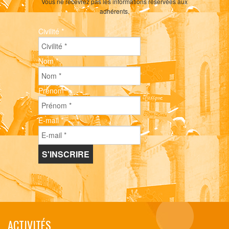
Vous ne recevrez pas les informations réservées aux
adhérents.
Civilité
*
Nom
*
Prénom
*
E-mail
*
ACTIVITÉS