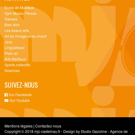
Ecole de Musique
Gym Muscu Fitness
Danses
Bien-être
Les beaux-arts
Art de l'image et du vivant
Jeux
Linguistique
Plein air
Arts Martiaux
Sports collectifs
Sciences
SUIVEZ-NOUS
Sur Facebook
Sur Youtube
Mentions légales
|
Contactez-nous
Copyright © 2018 mjc-castelnau.fr - Design by Studio Gazoline - Agence de