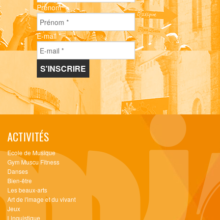
Prénom
*
E-mail
*
ACTIVITÉS
Ecole de Musique
Gym Muscu Fitness
Danses
Bien-être
Les beaux-arts
Art de l'image et du vivant
Jeux
Linguistique