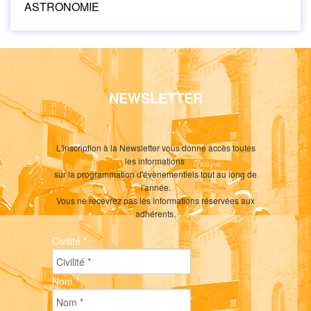
ASTRONOMIE
NEWSLETTER
L'inscription à la Newsletter vous donne accès toutes
les informations
sur la programmation d'évènementiels tout au long de
l'année.
Vous ne recevrez pas les informations réservées aux
adhérents.
Civilité
*
Nom
*