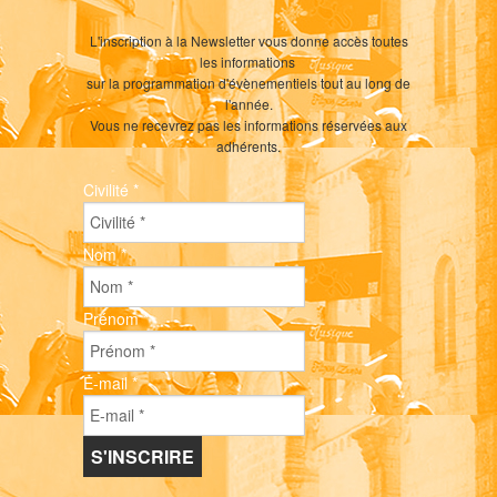
L'inscription à la Newsletter vous donne accès toutes
les informations
sur la programmation d'évènementiels tout au long de
l'année.
Vous ne recevrez pas les informations réservées aux
adhérents.
Civilité
*
Nom
*
Prénom
*
E-mail
*