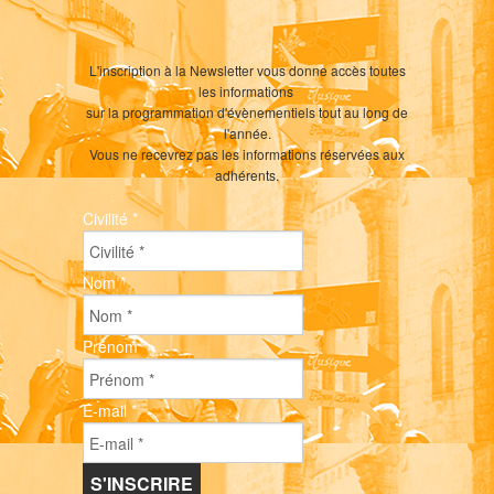
L'inscription à la Newsletter vous donne accès toutes
les informations
sur la programmation d'évènementiels tout au long de
l'année.
Vous ne recevrez pas les informations réservées aux
adhérents.
Civilité
*
Nom
*
Prénom
*
E-mail
*