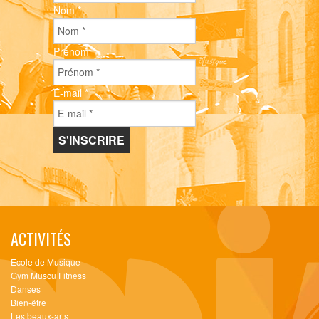
Nom
*
Prénom
*
E-mail
*
ACTIVITÉS
Ecole de Musique
Gym Muscu Fitness
Danses
Bien-être
Les beaux-arts