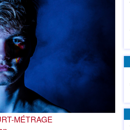
URT-MÉTRAGE
on