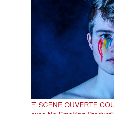
Ξ SCENE OUVERTE CO
avec No Smoking Producti