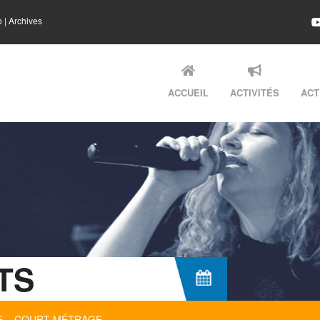
o
|
Archives
ACCUEIL
ACTIVITÉS
ACT
TS
 – COURT-MÉTRAGE