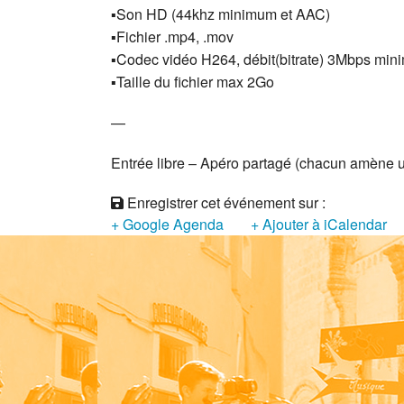
▪️Son HD (44khz minimum et AAC)
▪️Fichier .mp4, .mov
▪️Codec vidéo H264, débit(bitrate) 3Mbps m
▪️Taille du fichier max 2Go
—
Entrée libre – Apéro partagé (chacun amène u
Enregistrer cet événement sur :
+ Google Agenda
+ Ajouter à iCalendar