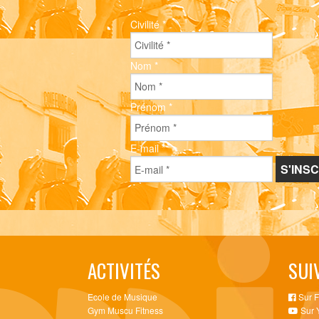
Civilité
*
Nom
*
Prénom
*
E-mail
*
ACTIVITÉS
SUI
Ecole de Musique
Sur 
Gym Muscu Fitness
Sur 