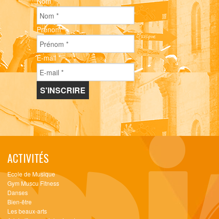
Nom
*
Prénom
*
E-mail
*
ACTIVITÉS
Ecole de Musique
Gym Muscu Fitness
Danses
Bien-être
Les beaux-arts