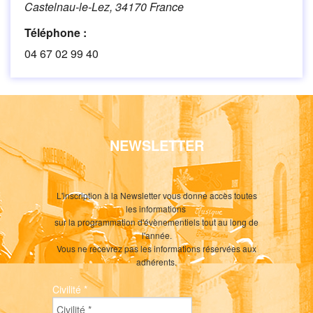
Castelnau-le-Lez
,
34170
France
Téléphone :
04 67 02 99 40
NEWSLETTER
L'inscription à la Newsletter vous donne accès toutes
les informations
sur la programmation d'évènementiels tout au long de
l'année.
Vous ne recevrez pas les informations réservées aux
adhérents.
Civilité
*