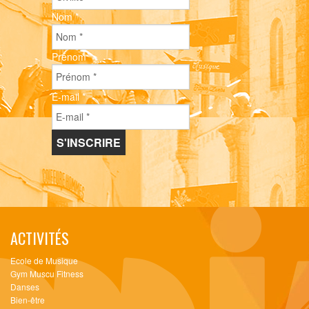
Nom
*
Prénom
*
E-mail
*
ACTIVITÉS
Ecole de Musique
Gym Muscu Fitness
Danses
Bien-être