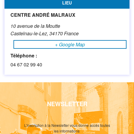
LIEU
CENTRE ANDRÉ MALRAUX
10 avenue de la Moutte
Castelnau-le-Lez
,
34170
France
+ Google Map
Téléphone :
04 67 02 99 40
NEWSLETTER
L'inscription à la Newsletter vous donne accès toutes
les informations