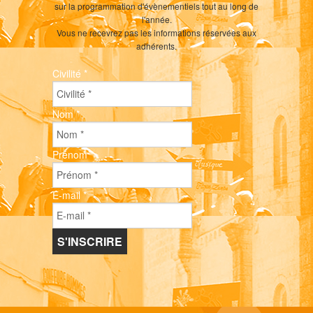
sur la programmation d'évènementiels tout au long de
l'année.
Vous ne recevrez pas les informations réservées aux
adhérents.
Civilité
*
Nom
*
Prénom
*
E-mail
*