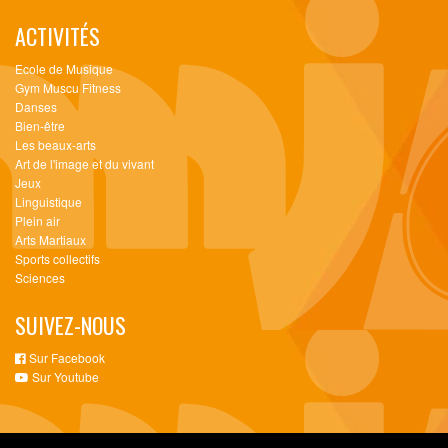
ACTIVITÉS
Ecole de Musique
Gym Muscu Fitness
Danses
Bien-être
Les beaux-arts
Art de l'image et du vivant
Jeux
Linguistique
Plein air
Arts Martiaux
Sports collectifs
Sciences
SUIVEZ-NOUS
Sur Facebook
Sur Youtube