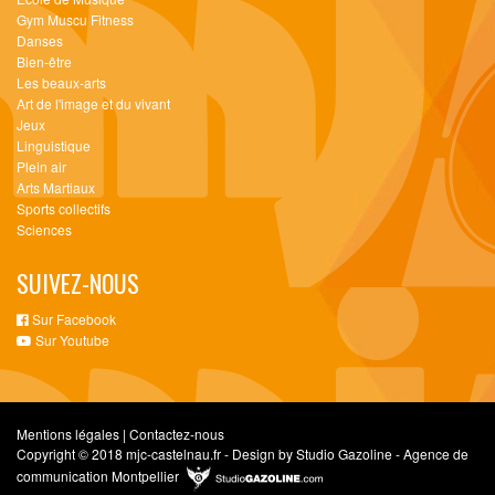
Gym Muscu Fitness
Danses
Bien-être
Les beaux-arts
Art de l'image et du vivant
Jeux
Linguistique
Plein air
Arts Martiaux
Sports collectifs
Sciences
SUIVEZ-NOUS
Sur Facebook
Sur Youtube
Mentions légales
|
Contactez-nous
Copyright © 2018 mjc-castelnau.fr - Design by Studio Gazoline - Agence de
communication Montpellier