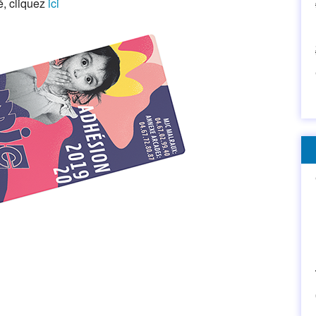
é, cliquez
ici