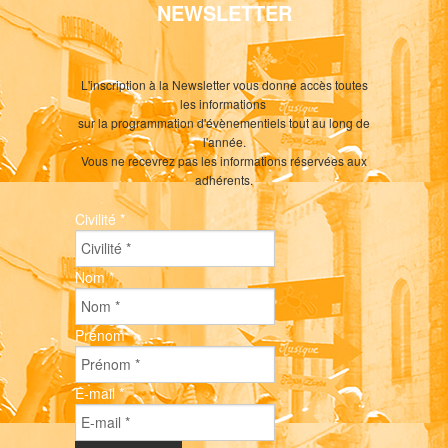
NEWSLETTER
L'inscription à la Newsletter vous donne accès toutes
les informations
sur la programmation d'évènementiels tout au long de
l'année.
Vous ne recevrez pas les informations réservées aux
adhérents.
Civilité
*
Nom
*
Prénom
*
E-mail
*