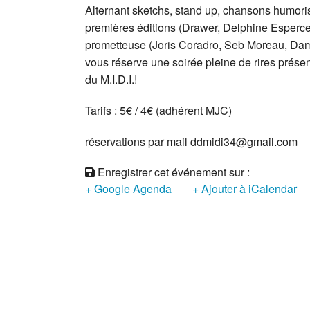
Alternant sketchs, stand up, chansons humoris
premières éditions (Drawer, Delphine Esperce,
prometteuse (Joris Coradro, Seb Moreau, Da
vous réserve une soirée pleine de rires prés
du M.I.D.I.!
Tarifs : 5€ / 4€ (adhérent MJC)
réservations par mail ddmidi34@gmail.com
Enregistrer cet événement sur :
+ Google Agenda
+ Ajouter à iCalendar