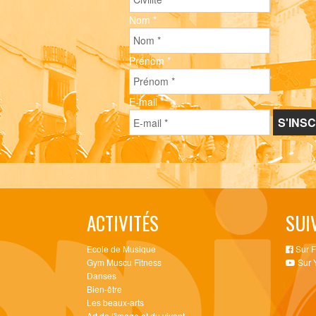
Nom
*
Prénom
*
E-mail
*
ACTIVITÉS
SUI
Ecole de Musique
Sur 
Gym Muscu Fitness
Sur 
Danses
Bien-être
Les beaux-arts
Art de l'image et du vivant