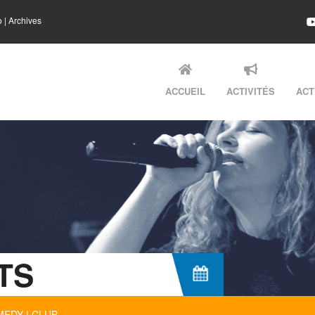
o
|
Archives
ACCUEIL
ACTIVITÉS
ACT
TS
DY ! CLUB