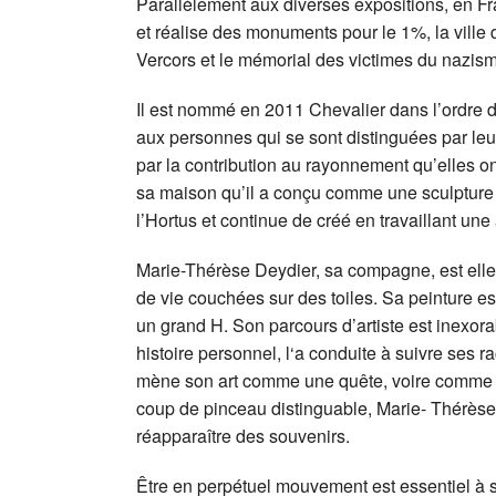
Parallèlement aux diverses expositions, en Fr
et réalise des monuments pour le 1%, la ville
Vercors et le mémorial des victimes du nazism
Il est nommé en 2011 Chevalier dans l’ordre d
aux personnes qui se sont distinguées par leur
par la contribution au rayonnement qu’elles o
sa maison qu’il a conçu comme une sculpture s
l’Hortus et continue de créé en travaillant une 
Marie-Thérèse Deydier, sa compagne, est elle a
de vie couchées sur des toiles. Sa peinture 
un grand H. Son parcours d’artiste est inexo
histoire personnel, l‘a conduite à suivre ses r
mène son art comme une quête, voire comme 
coup de pinceau distinguable, Marie- Thérèse
réapparaître des souvenirs.
Être en perpétuel mouvement est essentiel à sa 