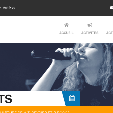
o
|
Archives
ACCUEIL
ACTIVITÉS
ACT
TS
LPTURE DE M-T. DEYDIER ET R.ROCCA