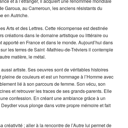
ance et à l’étranger, il acquiert une renommée mondiale
 de Garoua, au Cameroun, les anciens résistants du
e en Autriche.
es Arts et des Lettres. Cette récompense est destinée
s créations dans le domaine artistique ou littéraire ou
nt apporté en France et dans le monde. Aujourd’hui dans
ur les terres de Saint -Mathieu-de-Tréviers il contemple
autre matière, le métal.
ussi artiste. Ses oeuvres sont de véritables histoires
est pleine de couleurs et est un hommage à l’Homme avec
rablement lié à son parcours de femme. Son vécu, son
acines et retrouver les traces de ses grands-parents. Elle
une confession. En créant une ambiance grâce à un
 Deydier vous plonge dans votre propre mémoire et fait
créativité ; aller à la rencontre de l’Autre lui permet de