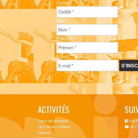
Civilité
*
Nom
*
Prénom
*
E-mail
*
ACTIVITÉS
SUI
Ecole de Musique
Sur 
Gym Muscu Fitness
Sur 
Danses