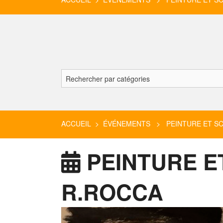
ACCUEIL
>
ÉVÉNEMENTS
> PEINTURE ET SCU
PEINTURE ET
R.ROCCA