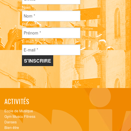
Nom
*
Prénom
*
E-mail
*
ACTIVITÉS
Ecole de Musique
Gym Muscu Fitness
Danses
Bien-être